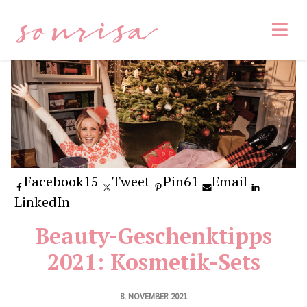
sonrisa
Facebook
15
Tweet
Pin
61
Email
LinkedIn
Beauty-Geschenktipps
2021: Kosmetik-Sets
8. NOVEMBER 2021