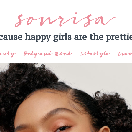
sonrisa
cause happy girls are the prettie
auty
Body and Mind
Lifestyle
Trav