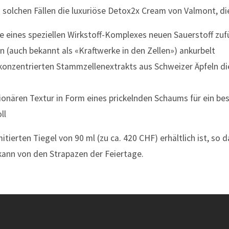
in solchen Fällen die luxuriöse Detox2x Cream von Valmont, d
fe eines speziellen Wirkstoff-Komplexes neuen Sauerstoff zuf
n (auch bekannt als «Kraftwerke in den Zellen») ankurbelt
 konzentrierten Stammzellenextrakts aus Schweizer Äpfeln di
tionären Textur in Form eines prickelnden Schaums für ein be
ll
itierten Tiegel von 90 ml (zu ca. 420 CHF) erhältlich ist, so 
kann von den Strapazen der Feiertage.