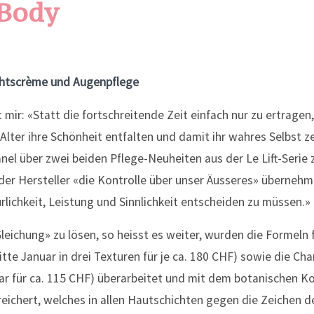
 Body
ichtscrème und Augenpflege
 mir: «Statt die fortschreitende Zeit einfach nur zu ertragen
Alter ihre Schönheit entfalten und damit ihr wahres Selbst ze
el über zwei beiden Pflege-Neuheiten aus der Le Lift-Serie 
der Hersteller «die Kontrolle über unser Äusseres» überneh
lichkeit, Leistung und Sinnlichkeit entscheiden zu müssen.»
leichung» zu lösen, so heisst es weiter, wurden die Formeln 
itte Januar in drei Texturen für je ca. 180 CHF) sowie die Cha
uar für ca. 115 CHF) überarbeitet und mit dem botanischen K
ichert, welches in allen Hautschichten gegen die Zeichen der