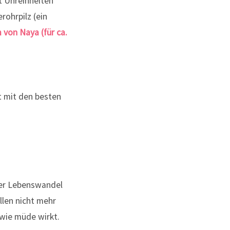
t Unreinheiten
rohrpilz (ein
 von Naya (für ca.
ver Lebenswandel
llen nicht mehr
owie müde wirkt.