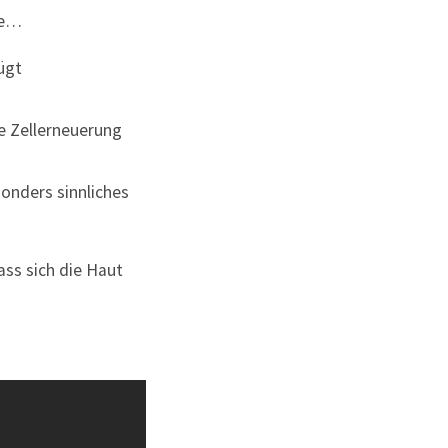
ie…
ügt
e Zellerneuerung
sonders sinnliches
dass sich die Haut