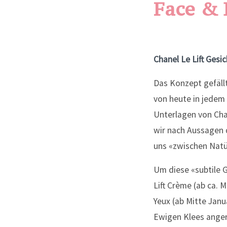
Face &
Chanel Le Lift Ges
Das Konzept gefällt
von heute in jedem 
Unterlagen von Chan
wir nach Aussagen 
uns «zwischen Natür
Um diese «subtile G
Lift Crème (ab ca. M
Yeux (ab Mitte Jan
Ewigen Klees angere