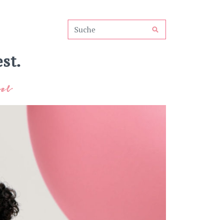
st.
el