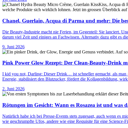
Chanel, Guerlain, Acqua di Parma und mehr: Die be
Die Beauty-Industrie macht nie Ferien, im Gegenteil: Sie lanciert. 
darum viel Zeit und einiges an Fachwissen. Alternativ dazu gibt es
9. Juni 2026
Pink Power Glow Rezept: Der Clean-Beauty-Drink m
I kid you not, Darling: Dieser Drink… ist schneller gemacht, als man
Energie, stabilisiert den Blutzucker, fördert die Kollagenbildung
2. Juni 2026
Rötungen im Gesicht: Wann es Rosazea ist und was da
Natürlich habe ich bei Presse-Events stets zugesagt, auch wenn es m
wie geschrumpfte Ufos, andere wie eine Requisite für eine Science