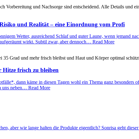
Risiko und Realität – eine Einordnung vom Profi
 sonnigem Wetter, ausreichend Schlaf und guter Laune, wenn jemand na
ich aufgeräumt wirkt. Subtil zwar, aber dennoch… Read More
Hitze frisch zu bleiben
älle*, dann käme in diesen Tagen wohl ein Thema ganz besonders oft z
 von uns neben… Read More
hen, aber wie lange halten die Produkte eigentlich? Sonrisa geht diese