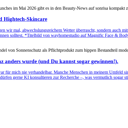
d Hightech-Skincare
agen wir mal, abwechslungsreichem Wetter überrascht, sondern auch mi
ennen solltest. *Titelbild von wayhomestudio auf Magnific Face & B
anz anders wurde (und Du kannst sogar gewinnen!).
war für mich nie verhandelbar. Manche Menschen in meinem Umfeld sind 
ren dürfen gerne KI konsultieren zur Recherche –, was vermutlich sog