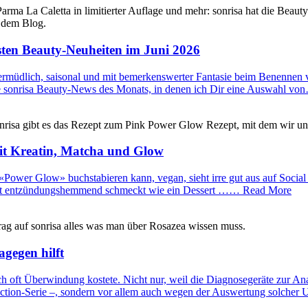
sten Beauty-Neuheiten im Juni 2026
Unermüdlich, saisonal und mit bemerkenswerter Fantasie beim Benennen 
 die sonrisa Beauty-News des Monats, in denen ich Dir eine Auswahl 
it Kreatin, Matcha und Glow
 «Power Glow» buchstabieren kann, vegan, sieht irre gut aus auf Social
, wirkt entzündungshemmend schmeckt wie ein Dessert …… Read More
gegen hilft
ich oft Überwindung kostete. Nicht nur, weil die Diagnosegeräte zur A
-Fiction-Serie –, sondern vor allem auch wegen der Auswertung solch