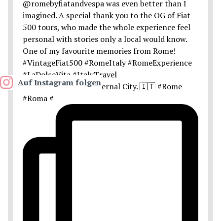
Auf Instagram folgen
Postcards from the Eternal City. 🇮🇹 #Rome
#Roma #