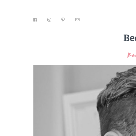
Be
Be