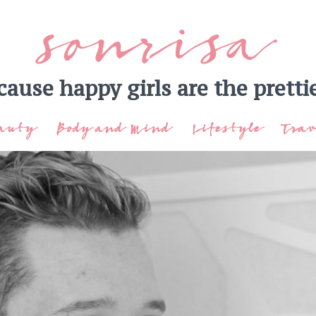
sonrisa
cause happy girls are the prettie
auty
Body and Mind
Lifestyle
Trav