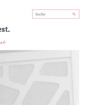
st.
el