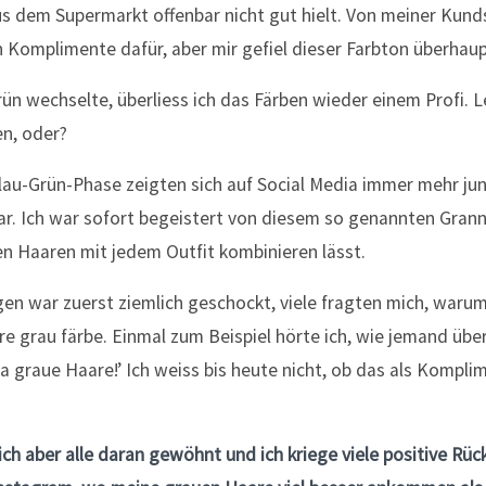
us dem Supermarkt offenbar nicht gut hielt. Von meiner Kund
Komplimente dafür, aber mir gefiel dieser Farbton überhaup
grün wechselte, überliess ich das Färben wieder einem Profi. L
en, oder?
lau-Grün-Phase zeigten sich auf Social Media immer mehr j
r. Ich war sofort begeistert von diesem so genannten Granny
n Haaren mit jedem Outfit kombinieren lässt.
n war zuerst ziemlich geschockt, viele fragten mich, warum i
re grau färbe. Einmal zum Beispiel hörte ich, wie jemand übe
ja graue Haare!’ Ich weiss bis heute nicht, ob das als Kompl
ch aber alle daran gewöhnt und ich kriege viele positive Rü