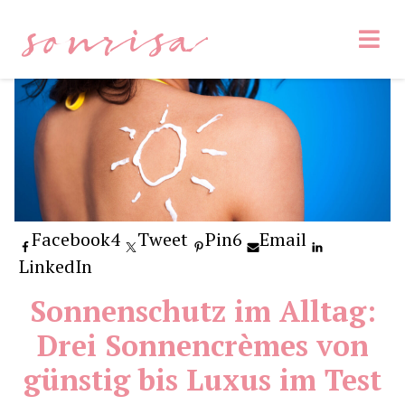
sonrisa
Facebook
4
Tweet
Pin
6
Email
LinkedIn
Sonnenschutz im Alltag:
Drei Sonnencrèmes von
günstig bis Luxus im Test