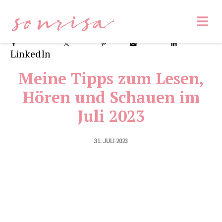
sonrisa
Facebook
Tweet
Pin
8
Email
1
LinkedIn
Meine Tipps zum Lesen,
Hören und Schauen im
Juli 2023
31. JULI 2023