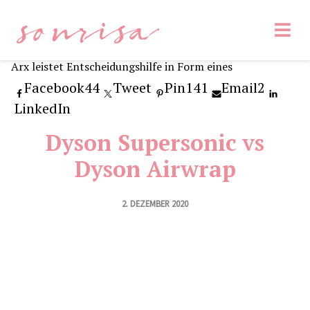
sonrisa
Facebook
44
Tweet
Pin
141
Email
2
LinkedIn
Dyson Supersonic vs
Dyson Airwrap
2. DEZEMBER 2020