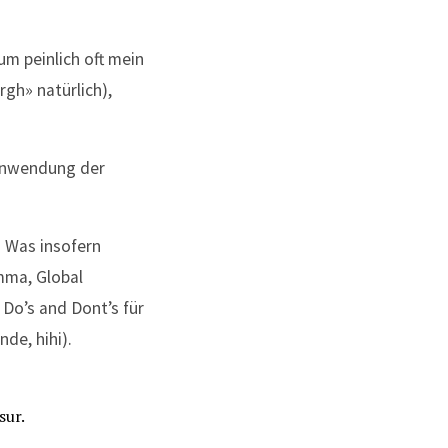
um peinlich oft mein
rgh» natürlich),
 Anwendung der
. Was insofern
mma, Global
Do’s and Dont’s für
nde, hihi).