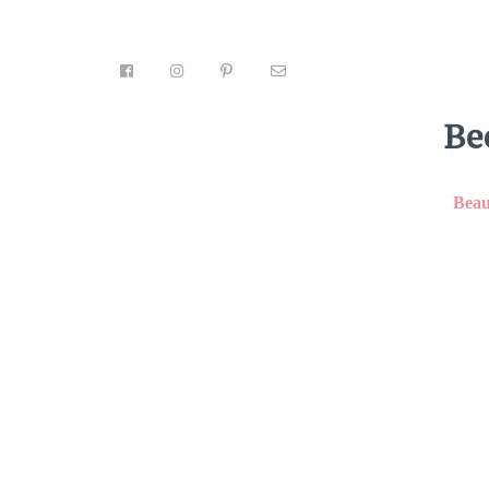
Be
Facebook
3
Tweet
Pin
3
Email
Beau