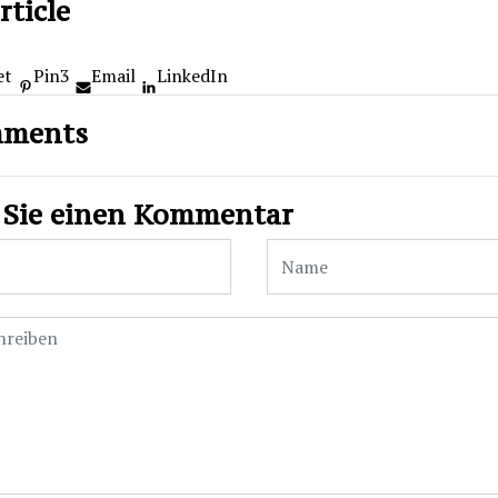
rticle
et
Pin
3
Email
LinkedIn
mments
 Sie einen Kommentar