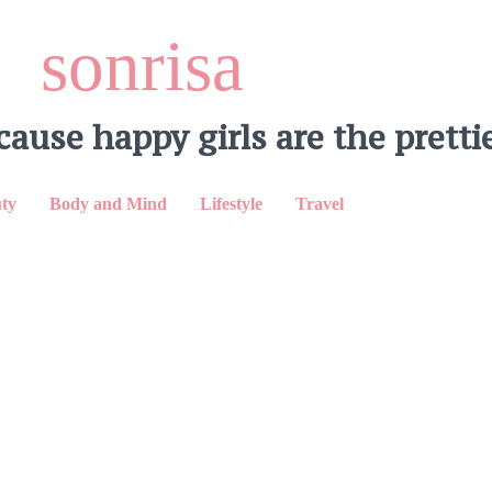
sonrisa
cause happy girls are the prettie
LinkedIn
ty
Body and Mind
Lifestyle
Travel