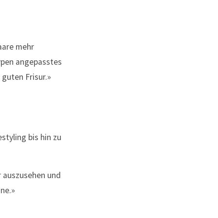
Haare mehr
typen angepasstes
guten Frisur.»
tyling bis hin zu
.
r auszusehen und
ine.»