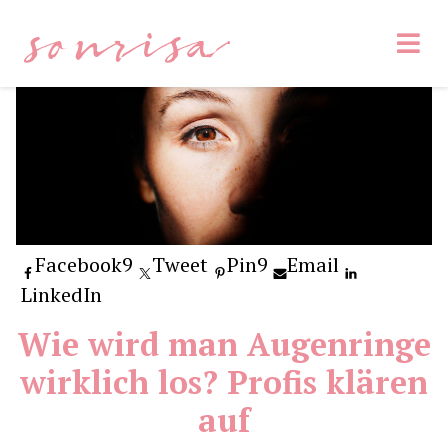
sonrisa
Facebook
9
Tweet
Pin
9
Email
LinkedIn
Wie wird man Augenringe
wirklich los? Profis klären
auf