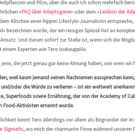
eilpflanzen und Pilze, über die auch ich schon mehrfach beri
ührlichen
«FAQ über Adaptogene»
oder dem «
Lexikon der Ad
 dem Klischee einer hippen Lifestyle-Journalistin entspreche
rd» bezeichnen würde, der ein riesiges Spässli hat an komp
Ansatz. Und darum sofort zur Stelle ist, wenn sich die Möglic
 einem Experten wie Tero Isokauppiila.
ll jene, die jetzt genau gar keine Ahnung haben, von wem wir 
allen, weil kaum jemand seinen Nachnamen aussprechen kann, 
und/oder die Würde zu verlieren – ist ein weltweit anerkannt
ze, Superfoods sowie Ernährung, der von der Academy of Culi
n Food-Aktivisten ernannt wurde.
tlichkeit kennt Tero allerdings vor allem als Begründer der in
r Sigmatic
, wo mich der charmante Finne während unseren Fe