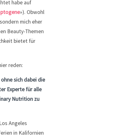
chtet habe auf
aptogene
»). Obwohl
, sondern mich eher
lexen Beauty-Themen
hkeit bietet für
hier reden:
ohne sich dabei die
er Experte für alle
nary Nutrition zu
 Los Angeles
rien in Kalifornien