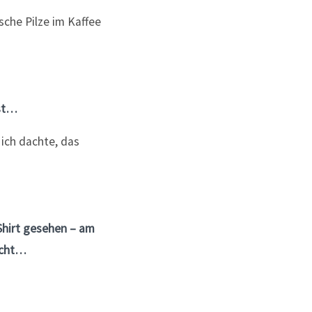
gst…
 ich dachte, das
-Shirt gesehen – am
richt…