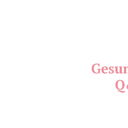
Gesun
Q