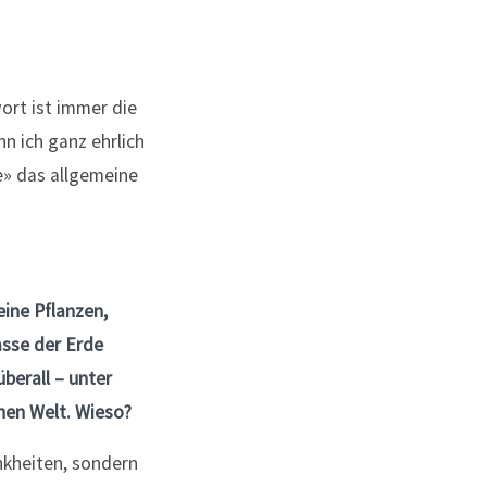
ort ist immer die
nn ich ganz ehrlich
e» das allgemeine
eine Pflanzen,
asse der Erde
überall – unter
hen Welt. Wieso?
nkheiten, sondern