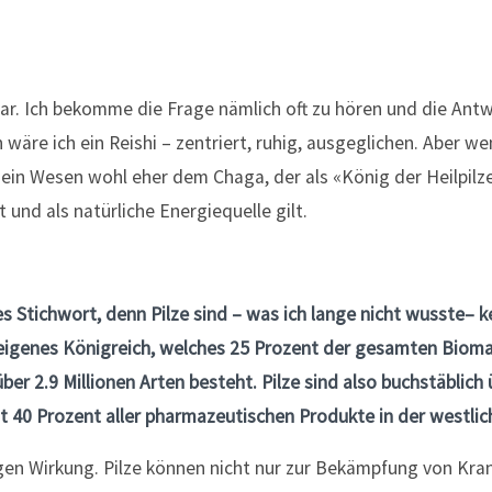
klar. Ich bekomme die Frage nämlich oft zu hören und die Antw
 wäre ich ein Reishi – zentriert, ruhig, ausgeglichen. Aber we
mein Wesen wohl eher dem Chaga, der als «König der Heilpilz
 und als natürliche Energiequelle gilt.
es Stichwort, denn Pilze sind – was ich lange nicht wusste– k
 eigenes Königreich, welches 25 Prozent der gesamten Biom
er 2.9 Millionen Arten besteht. Pilze sind also buchstäblich 
t 40 Prozent aller pharmazeutischen Produkte in der westlic
igen Wirkung. Pilze können nicht nur zur Bekämpfung von Kra