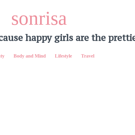
sonrisa
cause happy girls are the prettie
inkedIn
ty
Body and Mind
Lifestyle
Travel