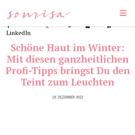
sonrisa
Facebook
47
Tweet
Pin
8
Email
LinkedIn
Schöne Haut im Winter:
Mit diesen ganzheitlichen
Profi-Tipps bringst Du den
Teint zum Leuchten
19. DEZEMBER 2022