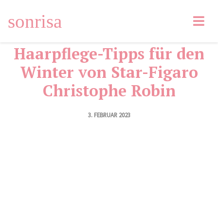
Facebook
5
Tweet
Pin
Email
sonrisa
LinkedIn
Haarpflege-Tipps für den
Winter von Star-Figaro
Christophe Robin
3. FEBRUAR 2023