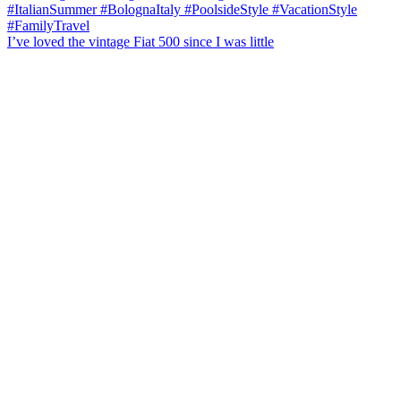
I’ve loved the vintage Fiat 500 since I was little