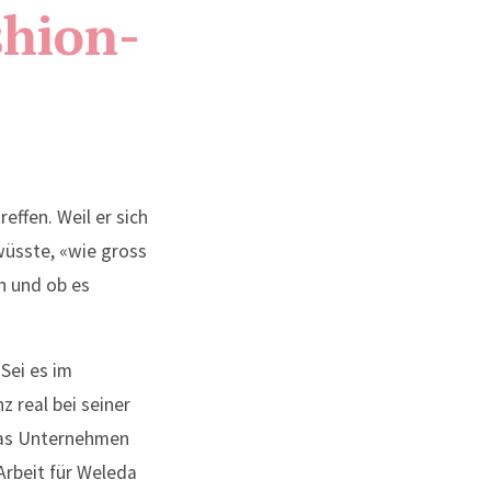
hion-
effen. Weil er sich
wüsste, «wie gross
n und ob es
Sei es im
 real bei seiner
 das Unternehmen
Arbeit für Weleda