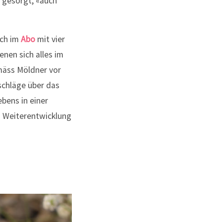
g gesorgt, «auch
ich im
Abo
mit vier
enen sich alles im
mäss Möldner vor
schläge über das
bens in einer
n Weiterentwicklung