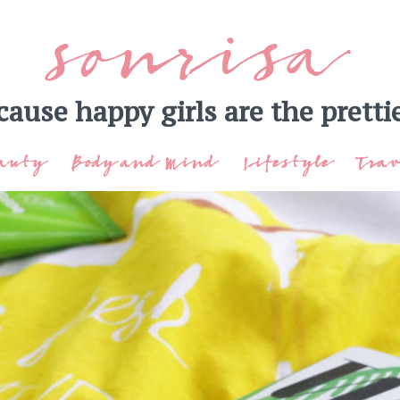
sonrisa
cause happy girls are the prettie
auty
Body and Mind
Lifestyle
Trav