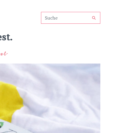
st.
el