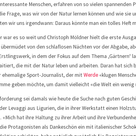
e interessante Menschen, erfahren von so vielen spannenden P
e Frage, was wir von der Natur lernen können und wie sie u
hten wir uns irgendwann: Daraus könnte man ein tolles Heft 
r war es so weit und Christoph Möldner hielt die erste Aus
 übermüdet von den schlaflosen Nächten vor der Abgabe, abe
Erstlingswerk, in dem der Fokus auf dem Thema ‚Gärtnern‘ l
itiert, die mit der Natur leben und arbeiten. Daran hat sich b
 ehemalige Sport-Journalist, der mit
Werde
«klugen Mensch
Stimme geben möchte, um damit vielleicht «die Welt ein weni
forderung sei damals wie heute die Suche nach guten Gesch
der Levaggi aus Ligurien, die in ihrer Werkstatt einen Holzstu
. «Mich hat ihre Haltung zu ihrer Arbeit und ihre Verbundenhei
die Protagonisten als Dankeschön ein mit italienischer Scho