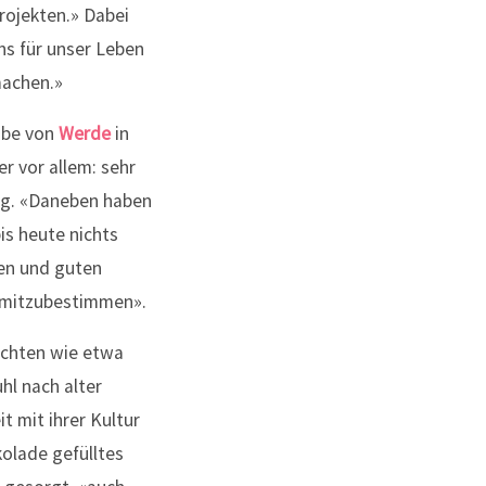
rojekten.» Dabei
ns für unser Leben
machen.»
gabe von
Werde
in
r vor allem: sehr
ag. «Daneben haben
is heute nichts
en und guten
g mitzubestimmen».
ichten wie etwa
hl nach alter
t mit ihrer Kultur
kolade gefülltes