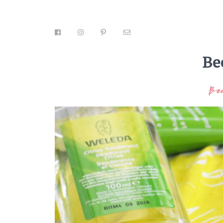
Be
Be