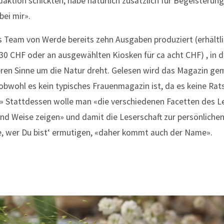
aktion schickten, habe natürlich zusätzlich für Begeisterun
bei mir».
as Team von Werde bereits zehn Ausgaben produziert (erhältl
 30 CHF oder an ausgewählten Kiosken für ca acht CHF) , in d
ren Sinne um die Natur dreht. Gelesen wird das Magazin ge
obwohl es kein typisches Frauenmagazin ist, da es keine Rat
.» Stattdessen wolle man «die verschiedenen Facetten des Le
und Weise zeigen» und damit die Leserschaft zur persönliche
e, wer Du bist‘ ermutigen, «daher kommt auch der Name».