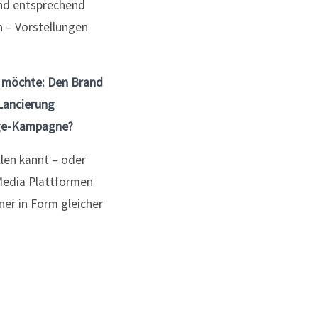
und entsprechend
n – Vorstellungen
t möchte: Den Brand
Lancierung
age-Kampagne?
llen kannt – oder
 Media Plattformen
er in Form gleicher