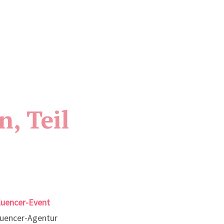
, Teil
luencer-Event
luencer-Agentur