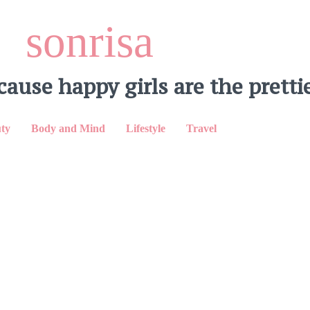
sonrisa
cause happy girls are the prettie
inkedIn
ty
Body and Mind
Lifestyle
Travel