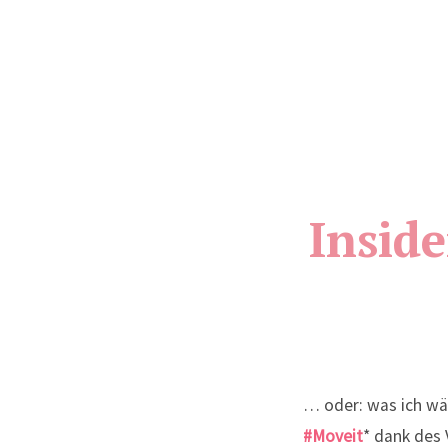
Insid
… oder: was ich wä
#Moveit
* dank des