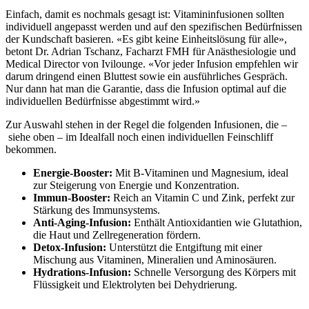
Einfach, damit es nochmals gesagt ist: Vitamininfusionen sollten
individuell angepasst werden und auf den spezifischen Bedürfnissen
der Kundschaft basieren. «Es gibt keine Einheitslösung für alle»,
betont Dr. Adrian Tschanz, Facharzt FMH für Anästhesiologie und
Medical Director von Ivilounge. «Vor jeder Infusion empfehlen wir
darum dringend einen Bluttest sowie ein ausführliches Gespräch.
Nur dann hat man die Garantie, dass die Infusion optimal auf die
individuellen Bedürfnisse abgestimmt wird.»
Zur Auswahl stehen in der Regel die folgenden Infusionen, die –
siehe oben – im Idealfall noch einen individuellen Feinschliff
bekommen.
Energie-Booster:
Mit B-Vitaminen und Magnesium, ideal
zur Steigerung von Energie und Konzentration.
Immun-Booster:
Reich an Vitamin C und Zink, perfekt zur
Stärkung des Immunsystems.
Anti-Aging-Infusion:
Enthält Antioxidantien wie Glutathion,
die Haut und Zellregeneration fördern.
Detox-Infusion:
Unterstützt die Entgiftung mit einer
Mischung aus Vitaminen, Mineralien und Aminosäuren.
Hydrations-Infusion:
Schnelle Versorgung des Körpers mit
Flüssigkeit und Elektrolyten bei Dehydrierung.