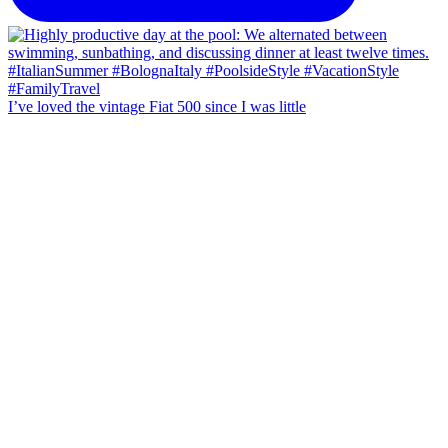
I’ve loved the vintage Fiat 500 since I was little