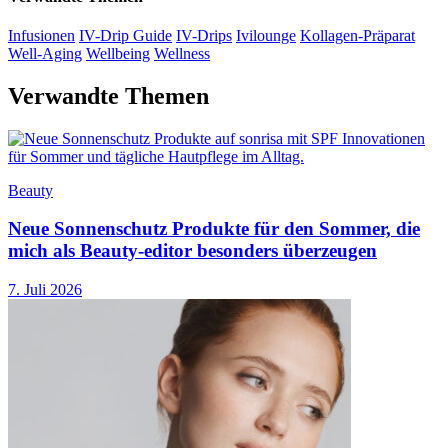
Infusionen
IV-Drip Guide
IV-Drips
Ivilounge
Kollagen-Präparat
Well-Aging
Wellbeing
Wellness
Verwandte Themen
Beauty
Neue Sonnenschutz Produkte für den Sommer, die
mich als Beauty-editor besonders überzeugen
7. Juli 2026