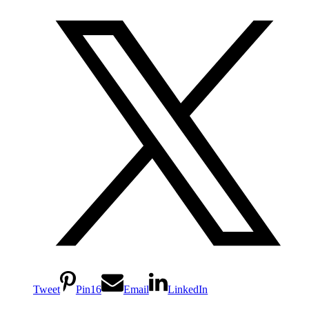
Tweet
Pin
16
Email
LinkedIn