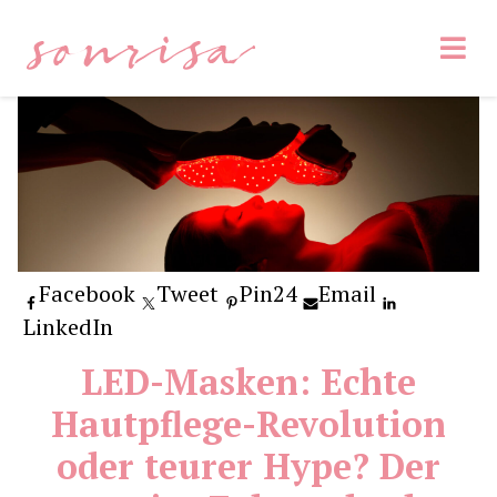
sonrisa
Facebook
Tweet
Pin
24
Email
LinkedIn
LED-Masken: Echte
Hautpflege-Revolution
oder teurer Hype? Der