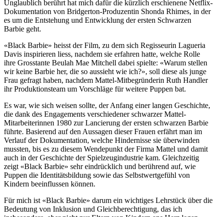
Unglaublich berührt hat mich dafür die kürzlich erschienene Netflix-
Dokumentation von Bridgerton-Produzentin Shonda Rhimes, in der
es um die Entstehung und Entwicklung der ersten Schwarzen
Barbie geht.
«Black Barbie» heisst der Film, zu dem sich Regisseurin Lagueria
Davis inspirieren liess, nachdem sie erfahren hatte, welche Rolle
ihre Grosstante Beulah Mae Mitchell dabei spielte: «Warum stellen
wir keine Barbie her, die so aussieht wie ich?», soll diese als junge
Frau gefragt haben, nachdem Mattel-Mitbegründerin Ruth Handler
ihr Produktionsteam um Vorschläge für weitere Puppen bat.
Es war, wie sich weisen sollte, der Anfang einer langen Geschichte,
die dank des Engagements verschiedener schwarzer Mattel-
Mitarbeiterinnen 1980 zur Lancierung der ersten schwarzen Barbie
führte. Basierend auf den Aussagen dieser Frauen erfährt man im
Verlauf der Dokumentation, welche Hindernisse sie überwinden
mussten, bis es zu diesem Wendepunkt der Firma Mattel und damit
auch in der Geschichte der Spielzeugindustrie kam. Gleichzeitig
zeigt «Black Barbie» sehr eindrücklich und berührend auf, wie
Puppen die Identitätsbildung sowie das Selbstwertgefühl von
Kindern beeinflussen können.
Für mich ist «Black Barbie» darum ein wichtiges Lehrstück über die
Bedeutung von Inklusion und Gleichberechtigung, das ich