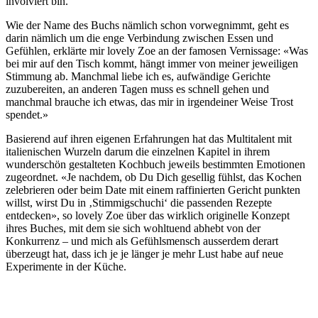
involviert bin.
Wie der Name des Buchs nämlich schon vorwegnimmt, geht es
darin nämlich um die enge Verbindung zwischen Essen und
Gefühlen, erklärte mir lovely Zoe an der famosen Vernissage: «Was
bei mir auf den Tisch kommt, hängt immer von meiner jeweiligen
Stimmung ab. Manchmal liebe ich es, aufwändige Gerichte
zuzubereiten, an anderen Tagen muss es schnell gehen und
manchmal brauche ich etwas, das mir in irgendeiner Weise Trost
spendet.»
Basierend auf ihren eigenen Erfahrungen hat das Multitalent mit
italienischen Wurzeln darum die einzelnen Kapitel in ihrem
wunderschön gestalteten Kochbuch jeweils bestimmten Emotionen
zugeordnet. «Je nachdem, ob Du Dich gesellig fühlst, das Kochen
zelebrieren oder beim Date mit einem raffinierten Gericht punkten
willst, wirst Du in ‚Stimmigschuchi‘ die passenden Rezepte
entdecken», so lovely Zoe über das wirklich originelle Konzept
ihres Buches, mit dem sie sich wohltuend abhebt von der
Konkurrenz – und mich als Gefühlsmensch ausserdem derart
überzeugt hat, dass ich je je länger je mehr Lust habe auf neue
Experimente in der Küche.