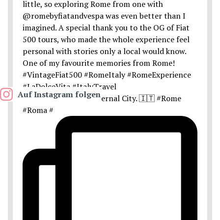
Auf Instagram folgen
Postcards from the Eternal City. 🇮🇹 #Rome
#Roma #