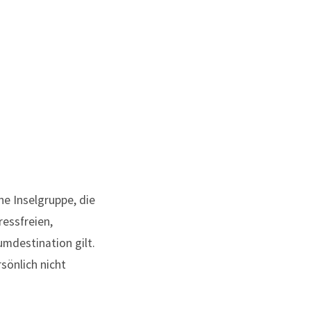
ne Inselgruppe, die
essfreien,
mdestination gilt.
rsönlich nicht