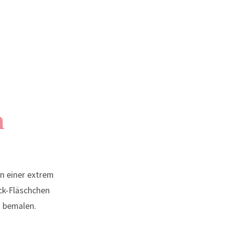
n
 einer extrem
ck-Fläschchen
u bemalen.