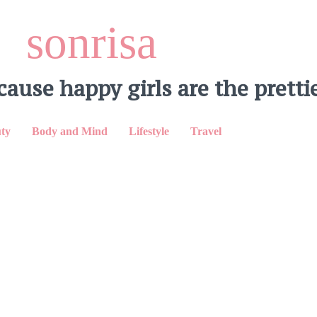
sonrisa
cause happy girls are the prettie
LinkedIn
ty
Body and Mind
Lifestyle
Travel