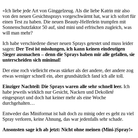
«Ich liebe jede Art von Ginggelzeug. Als die liebe Katrin mir also
von den neuen Gesichtssprays vorgeschwärmt hat, war ich sofort für
einen Test zu haben. Die neuen Beauty-Helferlein trumpfen mit
Sonnenschutzfaktor 50 auf, sind mini und erfrischen zugleich, was
will man mehr?
Ich habe verschiedene dieser neuen Sprays getestet und muss leider
sagen:
Der Test ist misslungen, ich kann keinen eindeutigen
Sieger ausmachen – denn die Sprays haben mir alle gefallen, sie
unterscheiden sich minimal!
Der eine roch vielleicht etwas stärker als der andere, der andere zog
etwas weniger schnell ein, aber grundsätzlich fand ich alle toll.
Einziger Nachteil: Die Sprays waren alle sehr schnell leer.
Ich
habe jeweils wirklich nur Gesicht, Nacken und Dekolleté
eingesprayt und doch hat keiner mehr als eine Woche
durchgehalten…
Entweder das Miniformat ist halt doch zu minig oder es geht zu viel
Spray verloren, keine Ahnung, das war jedenfalls sehr schade.
Ansonsten sage ich ab jetzt: Nicht ohne meinen (Mini-)Spray!»