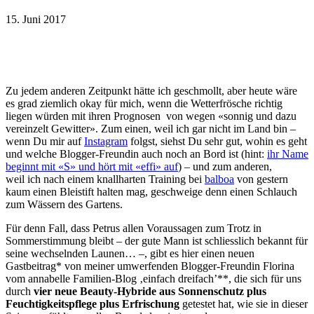
15. Juni 2017
Zu jedem anderen Zeitpunkt hätte ich geschmollt, aber heute wäre
es grad ziemlich okay für mich, wenn die Wetterfrösche richtig
liegen würden mit ihren Prognosen von wegen «sonnig und dazu
vereinzelt Gewitter». Zum einen, weil ich gar nicht im Land bin –
wenn Du mir auf
Instagram
folgst, siehst Du sehr gut, wohin es geht
und welche Blogger-Freundin auch noch an Bord ist (hint:
ihr Name
beginnt mit «S» und hört mit «effi» auf
) – und zum anderen,
weil ich nach einem knallharten Training bei
balboa
von gestern
kaum einen Bleistift halten mag, geschweige denn einen Schlauch
zum Wässern des Gartens.
Für denn Fall, dass Petrus allen Voraussagen zum Trotz in
Sommerstimmung bleibt – der gute Mann ist schliesslich bekannt für
seine wechselnden Launen… –, gibt es hier einen neuen
Gastbeitrag* von meiner umwerfenden Blogger-Freundin Florina
vom annabelle Familien-Blog ‚einfach dreifach’**, die sich für uns
durch
vier neue Beauty-Hybride aus Sonnenschutz plus
Feuchtigkeitspflege plus Erfrischung
getestet hat, wie sie in dieser