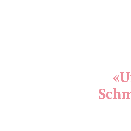
«U
Schm