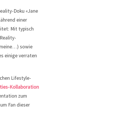
eality-Doku «Jane
während einer
tet: Mit typisch
Reality-
t meine…) sowie
s einige verraten
chen Lifestyle-
ties-Kollaboration
entation zum
zum Fan dieser