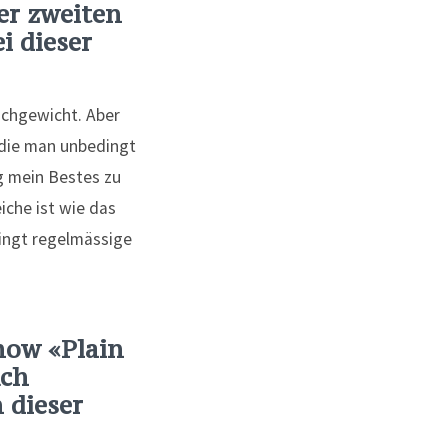
rer zweiten
i dieser
eichgewicht. Aber
 die man unbedingt
ag mein Bestes zu
iche ist wie das
dingt regelmässige
Show «Plain
uch
 dieser