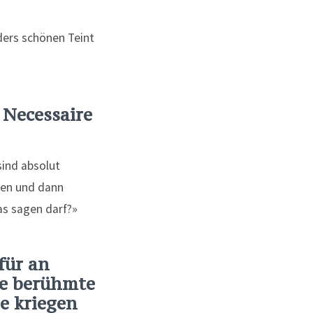
ders schönen Teint
 Necessaire
sind absolut
onen und dann
as sagen darf?»
für an
ie berühmte
e kriegen