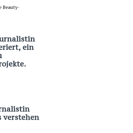
ournalistin
riert, ein
u
rojekte.
nalistin
s verstehen