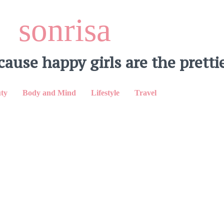
sonrisa
cause happy girls are the prettie
LinkedIn
ty
Body and Mind
Lifestyle
Travel