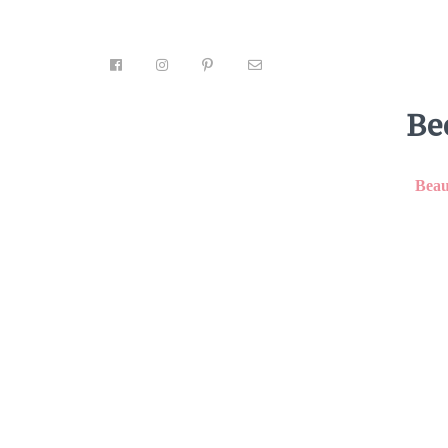
Be
Facebook
6
Tweet
Pin
10
Email
Beau