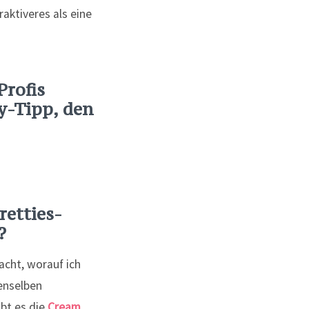
aktiveres als eine
Profis
y-Tipp, den
retties-
?
acht, worauf ich
denselben
ibt es die
Cream