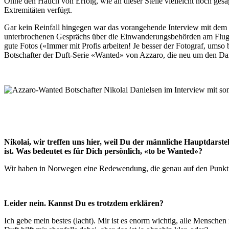
Ohne den Hauch von Erfolg, wie an dieser Stelle vielleicht noch gesag
Extremitäten verfügt.
Gar kein Reinfall hingegen war das vorangehende Interview mit dem 
unterbrochenen Gesprächs über die Einwanderungsbehörden am Flughaf
gute Fotos («Immer mit Profis arbeiten! Je besser der Fotograf, umso 
Botschafter der Duft-Serie «Wanted» von Azzaro, die neu um den Da
Nikolai, wir treffen uns hier, weil Du der männliche Hauptdarst
ist. Was bedeutet es für Dich persönlich, «to be Wanted»?
Wir haben in Norwegen eine Redewendung, die genau auf den Punkt br
Leider nein. Kannst Du es trotzdem erklären?
Ich gebe mein bestes (lacht). Mir ist es enorm wichtig, alle Menschen