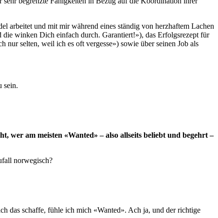
er sehr begrenzte Fähigkeiten in Bezug auf die Koordination ihrer
el arbeitet und mit mir während eines ständig von herzhaftem Lachen
e winken Dich einfach durch. Garantiert!»), das Erfolgsrezept für
 nur selten, weil ich es oft vergesse») sowie über seinen Job als
t, wer am meisten «Wanted» – also allseits beliebt und begehrt –
ufall norwegisch?
ch das schaffe, fühle ich mich «Wanted». Ach ja, und der richtige