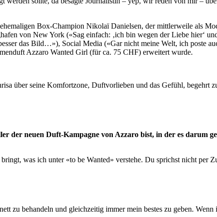
t werden sollte, da besagte Journalistin – yep, wir reden von mir – üb
ehemaligen Box-Champion Nikolaï Danielsen, der mittlerweile als Mod
en von New York («Sag einfach: ‚ich bin wegen der Liebe hier‘ und di
besser das Bild…»), Social Media («Gar nicht meine Welt, ich poste auch
menduft Azzaro Wanted Girl (für ca. 75 CHF) erweitert wurde.
eller der neuen Duft-Kampagne von Azzaro bist, in der es darum geh
ingt, was ich unter «to be Wanted» verstehe. Du sprichst nicht per Z
 nett zu behandeln und gleichzeitig immer mein bestes zu geben. Wenn i