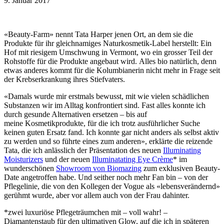
9. Januar 2017
«Beauty-Farm» nennt Tata Harper jenen Ort, an dem sie die
Produkte für ihr gleichnamiges Naturkosmetik-Label herstellt: Ein
Hof mit riesigem Umschwung in Vermont, wo ein grosser Teil der
Rohstoffe für die Produkte angebaut wird. Alles bio natürlich, denn
etwas anderes kommt für die Kolumbianerin nicht mehr in Frage seit
der Krebserkrankung ihres Stiefvaters.
«Damals wurde mir erstmals bewusst, mit wie vielen schädlichen
Substanzen wir im Alltag konfrontiert sind. Fast alles konnte ich
durch gesunde Alternativen ersetzen – bis auf
meine Kosmetikprodukte, für die ich trotz ausführlicher Suche
keinen guten Ersatz fand. Ich konnte gar nicht anders als selbst aktiv
zu werden und so führte eines zum anderen», erklärte die reizende
Tata, die ich anlässlich der Präsentation des neuen
Illuminating
Moisturizers
und der neuen
Illuminatating Eye Crème
* im
wunderschönen
Showroom von Biomazing
zum exklusiven Beauty-
Date angetroffen habe. Und seither noch mehr Fan bin – von der
Pflegelinie, die von den Kollegen der Vogue als «lebensverändernd»
gerühmt wurde, aber vor allem auch von der Frau dahinter.
*zwei luxuriöse Pflegeträumchen mit – voll wahr! –
Diamantenstaub für den ultimativen Glow, auf die ich in späteren