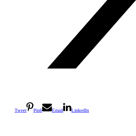
Tweet
Pin
6
Email
LinkedIn