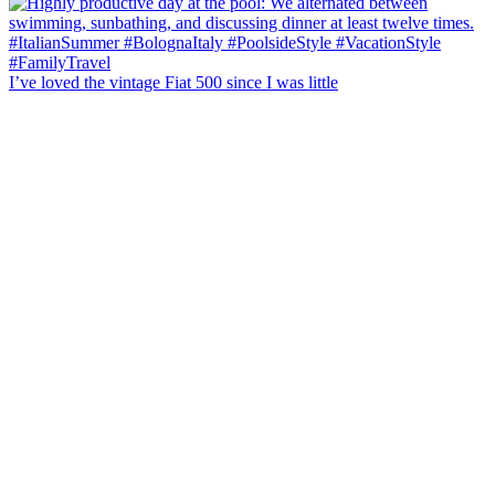
I’ve loved the vintage Fiat 500 since I was little