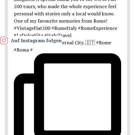
Auf Instagram folgen
Postcards from the Eternal City. 🇮🇹 #Rome
#Roma #