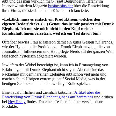
gibt und das man wirklich mag», sagt Begründerin Tiffany im
Interview mit dem Magazin
businessinsider
über die Entwicklung
ihrer Firma, die sie daheim am Küchentisch lancierte.
«Letztlich muss es einfach ein Produkt sein, welches den
eigenen Bedarf deckt. (…) Genau das ist mir passiert mit Drunk
Elephant. Ich musste mich nicht in den Kopf meiner
Kundschaft hineinversetzen, weil ich ein Teil davon bin.»
Offenbar bewies Frau Masterson damit ein gutes Gespür für Trends,
wie der Hype um die Produkte von Drunk Elephant zeigt, die von
Journalisten, Influencern und Hautpflege-Nerds auf der ganzen Welt
fast schon hysterisch abgefeiert werden.
Inwiefern der Wirbel berechtigt ist, kann ich in Ermangelung von
Erfahrungen mit Drunk Elephant nicht sagen. Aber alleine das
Packaging mit dem härzigen Elefanten gibt schon viel mehr und
macht sich im Übrigen extrem gut auf Social Media, was in der
heutigen Zeit bekanntlich eine wichtige Rolle spielt…
Einen ausführlichen und ziemlich kritischen
Artikel über die
Entwicklung von Drunk Elephant gibt es auf bareminds
und drüben
bei
Hey Pretty
findest Du einen Testbericht über verschiedene
Produkte.