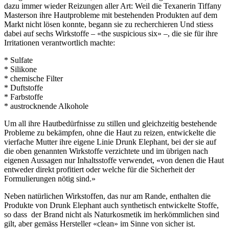
dazu immer wieder Reizungen aller Art: Weil die Texanerin Tiffany
Masterson ihre Hautprobleme mit bestehenden Produkten auf dem
Markt nicht lösen konnte, begann sie zu recherchieren Und stiess
dabei auf sechs Wirkstoffe – «the suspicious six» –, die sie für ihre
Irritationen verantwortlich machte:
* Sulfate
* Silikone
* chemische Filter
* Duftstoffe
* Farbstoffe
* austrocknende Alkohole
Um all ihre Hautbedürfnisse zu stillen und gleichzeitig bestehende
Probleme zu bekämpfen, ohne die Haut zu reizen, entwickelte die
vierfache Mutter ihre eigene Linie Drunk Elephant, bei der sie auf
die oben genannten Wirkstoffe verzichtete und im übrigen nach
eigenen Aussagen nur Inhaltsstoffe verwendet, «von denen die Haut
entweder direkt profitiert oder welche für die Sicherheit der
Formulierungen nötig sind.»
Neben natürlichen Wirkstoffen, das nur am Rande, enthalten die
Produkte von Drunk Elephant auch synthetisch entwickelte Stoffe,
so dass der Brand nicht als Naturkosmetik im herkömmlichen sind
gilt, aber gemäss Hersteller «clean» im Sinne von sicher ist.