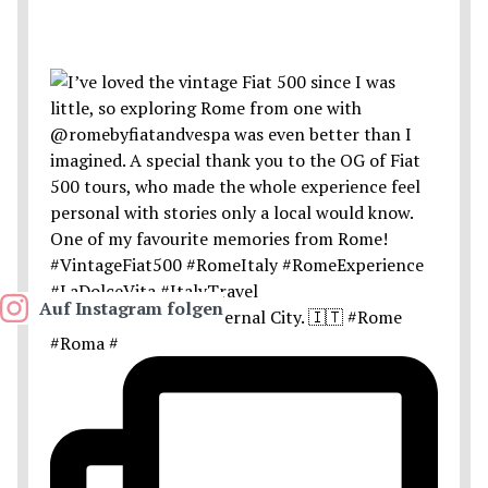
Auf Instagram folgen
Postcards from the Eternal City. 🇮🇹 #Rome
#Roma #