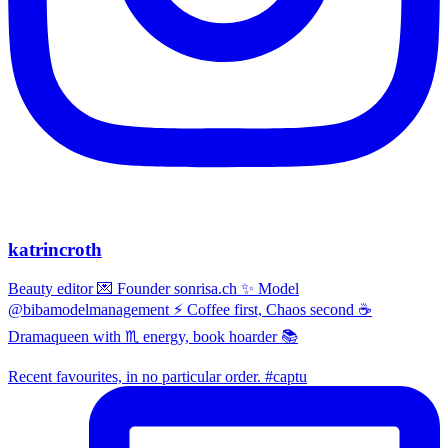
katrincroth
Beauty editor 💌 Founder sonrisa.ch ✨ Model
@bibamodelmanagement ⚡ Coffee first, Chaos second ☕
Dramaqueen with ♏ energy, book hoarder 📚
Recent favourites, in no particular order. #captu