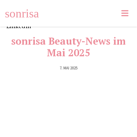
sonrisa
Facebook
1
Tweet
Pin
138
Email
LinkedIn
sonrisa Beauty-News im
Mai 2025
7. MAI 2025