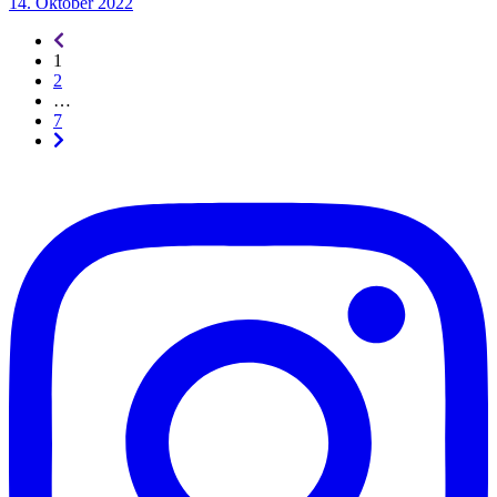
14. Oktober 2022
Seitennummerierung
-
1
rückwärts
2
…
7
Seitennummerierung
-
vorwärts