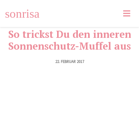
Facebook
12
Tweet
Pin
Email
sonrisa
LinkedIn
So trickst Du den inneren
Sonnenschutz-Muffel aus
22. FEBRUAR 2017