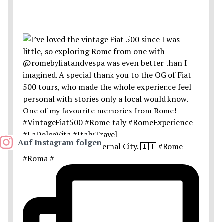
Auf Instagram folgen
Postcards from the Eternal City. 🇮🇹 #Rome
#Roma #