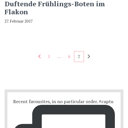
Duftende Frühlings-Boten im
Flakon
27. Februar 2017
Seitennummerierung - rückwärts
Seitennummerieru
1
…
6
7
Recent favourites, in no particular order. #captu