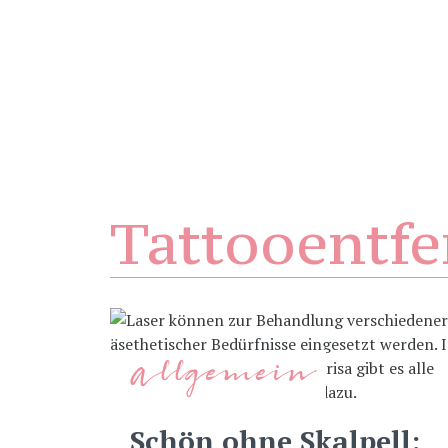
Tattooentf
Allgemein
Schön ohne Skalpell: