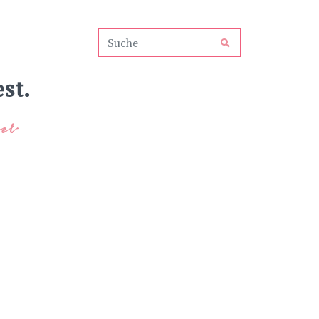
st.
el