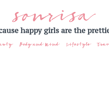
sonrisa
cause happy girls are the prettie
auty
Body and Mind
Lifestyle
Trav