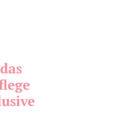
 das
flege
lusive