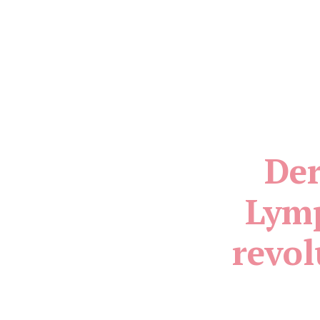
Der
Lymp
revol