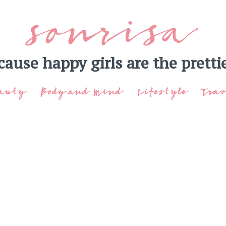
sonrisa
cause happy girls are the prettie
LinkedIn
auty
Body and Mind
Lifestyle
Trav