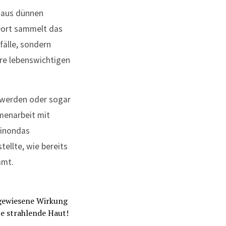
 aus dünnen
«Dort sammelt das
älle, sondern
ere lebenswichtigen
s werden oder sogar
menarbeit mit
einondas
tellte, wie bereits
immt.