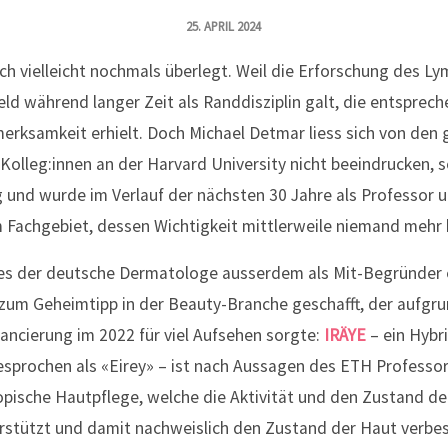
25. APRIL 2024
ch vielleicht nochmals überlegt. Weil die Erforschung des 
d während langer Zeit als Randdisziplin galt, die entsprech
merksamkeit erhielt. Doch Michael Detmar liess sich von den
Kolleg:innen an der Harvard University nicht beeindrucken, 
 und wurde im Verlauf der nächsten 30 Jahre als Professor 
 Fachgebiet, dessen Wichtigkeit mittlerweile niemand mehr 
es der deutsche Dermatologe ausserdem als Mit-Begründer 
um Geheimtipp in der Beauty-Branche geschafft, der aufgrun
ancierung im 2022 für viel Aufsehen sorgte:
IRÄYE
– ein Hybr
gesprochen als «Eirey» – ist nach Aussagen des ETH Professo
topische Hautpflege, welche die Aktivität und den Zustand 
erstützt und damit nachweislich den Zustand der Haut verbes