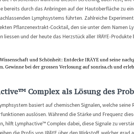
te bereits durch das Anbringen auf der Hautoberfläche zu eine
achlassenden Lymphsystems führten. Zahlreiche Experimente
fekten Pflanzenextrakt-Cocktail, den sie unter dem Namen 
n liessen und der heute das Herzstück aller IRÄYE-Produkt
ctive™ Complex
als Lösung des Pro
ymphsystem basiert auf chemischen Signalen, welche seine 
rfunktionen auslösen. Während die Stärke und Frequenz diese
n, hilft Lymphactive™ Complex dabei, diese Signale zu verstä
eiben die Profis von IRÄYE über den Wirkstoff, welcher grad 