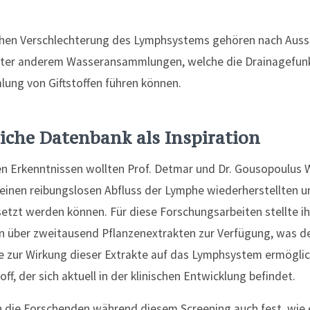
lchen Verschlechterung des Lymphsystems gehören nach Aus
nter anderem Wasseransammlungen, welche die Drainagefun
lung von Giftstoffen führen können.
liche Datenbank als Inspiration
en Erkenntnissen wollten Prof. Detmar und Dr. Gousopoulus W
 einen reibungslosen Abfluss der Lymphe wiederherstellten 
tzt werden können. Für diese Forschungsarbeiten stellte ih
 über zweitausend Pflanzenextrakten zur Verfügung, was de
se zur Wirkung dieser Extrakte auf das Lymphsystem ermöglic
ff, der sich aktuell in der klinischen Entwicklung befindet.
en die Forschenden während diesem Screening auch fest, wie 