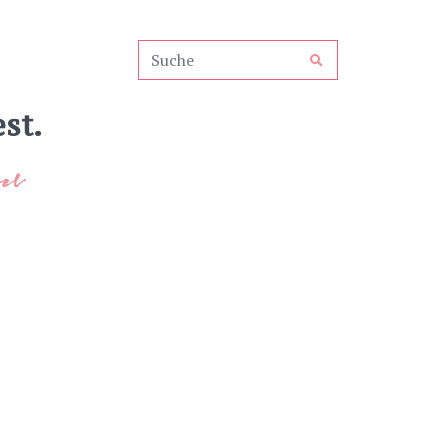
st.
el