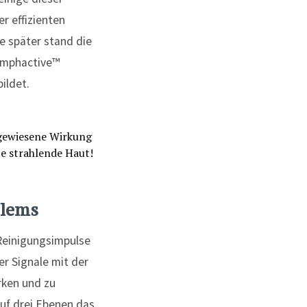
r effizienten
 später stand die
Lymphactive™
e bildet.
blems
Reinigungsimpulse
r Signale mit der
rken und zu
auf drei Ebenen das