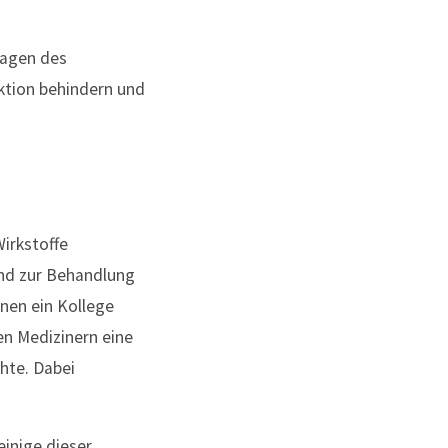
sagen des
ktion behindern und
irkstoffe
und zur Behandlung
nen ein Kollege
n Medizinern eine
hte. Dabei
einige dieser