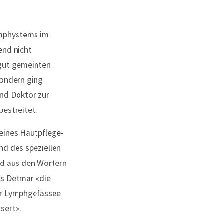
Lymphystems im
end nicht
 gut gemeinten
sondern ging
und Doktor zur
bestreitet.
eines Hautpflege-
d des speziellen
id aus den Wörtern
rs Detmar «die
der Lymphgefässee
sert».