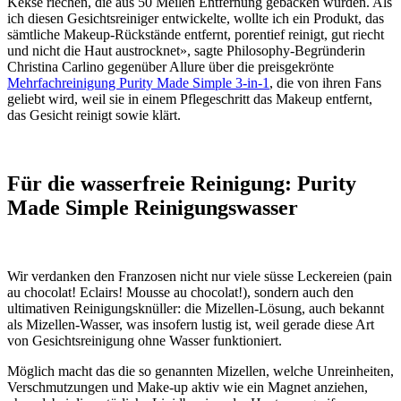
Kekse riechen, die aus 50 Meilen Entfernung gebacken wurden. Als
ich diesen Gesichtsreiniger entwickelte, wollte ich ein Produkt, das
sämtliche Makeup-Rückstände entfernt, porentief reinigt, gut riecht
und nicht die Haut austrocknet», sagte Philosophy-Begründerin
Christina Carlino gegenüber Allure über die preisgekrönte
Mehrfachreinigung Purity Made Simple 3-in-1
, die von ihren Fans
geliebt wird, weil sie in einem Pflegeschritt das Makeup entfernt,
das Gesicht reinigt sowie klärt.
Für die wasserfreie Reinigung: Purity
Made Simple Reinigungswasser
Wir verdanken den Franzosen nicht nur viele süsse Leckereien (pain
au chocolat! Eclairs! Mousse au chocolat!), sondern auch den
ultimativen Reinigungsknüller: die Mizellen-Lösung, auch bekannt
als Mizellen-Wasser, was insofern lustig ist, weil gerade diese Art
von Gesichtsreinigung ohne Wasser funktioniert.
Möglich macht das die so genannten Mizellen, welche Unreinheiten,
Verschmutzungen und Make-up aktiv wie ein Magnet anziehen,