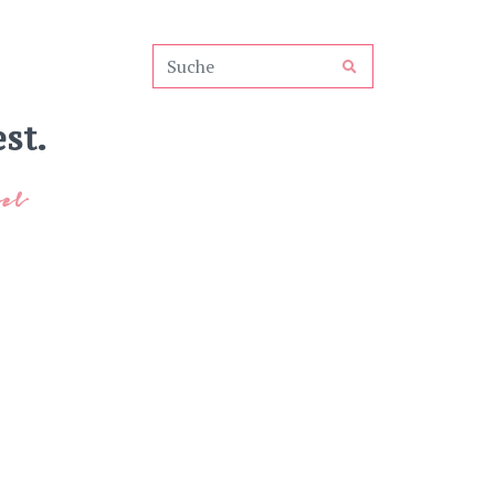
st.
el