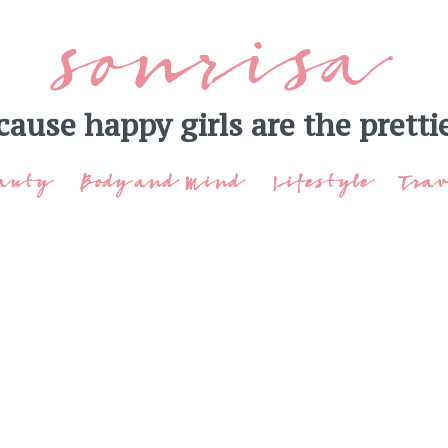
sonrisa
cause happy girls are the prettie
auty
Body and Mind
Lifestyle
Trav