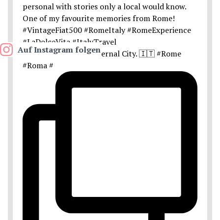
Auf Instagram folgen
Postcards from the Eternal City. 🇮🇹 #Rome
#Roma #