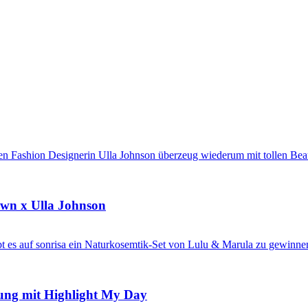
own x Ulla Johnson
sung mit Highlight My Day