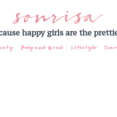
sonrisa
cause happy girls are the prettie
auty
Body and Mind
Lifestyle
Trav