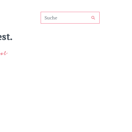
st.
el