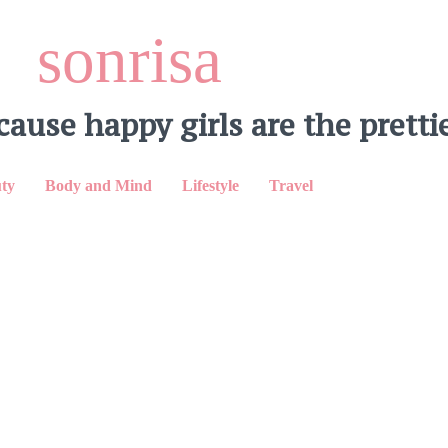
sonrisa
cause happy girls are the prettie
ty
Body and Mind
Lifestyle
Travel