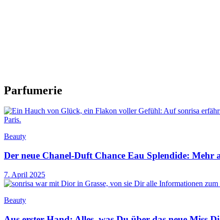
Parfumerie
Beauty
Der neue Chanel-Duft Chance Eau Splendide: Mehr als
7. April 2025
Beauty
Aus erster Hand: Alles, was Du über das neue Miss D