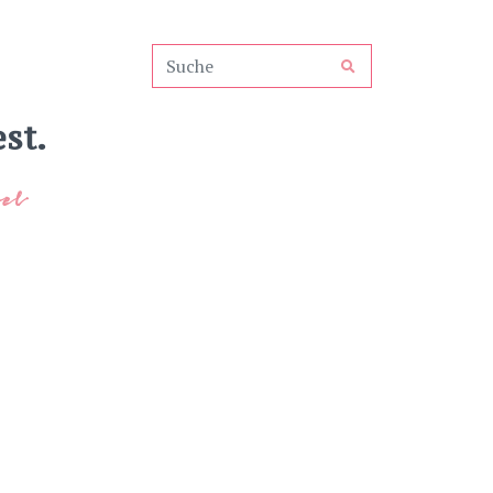
st.
el