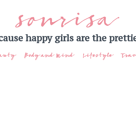
sonrisa
cause happy girls are the prettie
auty
Body and Mind
Lifestyle
Trav