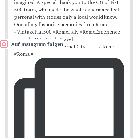
Auf Instagram folgen
Postcards from the Eternal City. 🇮🇹 #Rome
#Roma #