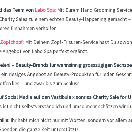
nd das Team von
Labo Spa
: Mit Eurem Hand Grooming Service
a Charity Sales zu einem echten Beauty-Happening gemacht –
teren Einnahmen verholfen.
Zopfchopf
: Mit Deinem Zopf-Frisuren-Service hast Du sowohl
y-Angebot von Labo Spa perfekt ergänzt.
 vielen! – Beauty-Brands für wahnsinnig grosszügigen Sachsp
ein riesiges Angebot an Beauty-Produkten für jeden Gesc
ffen lies – und zwar bis zum Schluss.
auf Social Media auf den Vestibule x sonrisa Charity Sale fo
s ist nicht selbstverständlich und umso mehr schätzen wir Eu
ilie
: Ihr habt mich nicht nur mit Worten, sondern vor allem 
Spenden die ganze Zeit unterstützt!