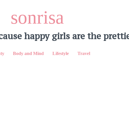
sonrisa
cause happy girls are the prettie
inkedIn
ty
Body and Mind
Lifestyle
Travel