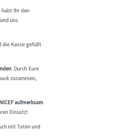
 habt Ihr den
 und uns
 die Kasse gefüllt
enden
: Durch Eure
hmack zusammen,
r UNICEF aufmerksam
ren Einsatz!
auch mit Taten und