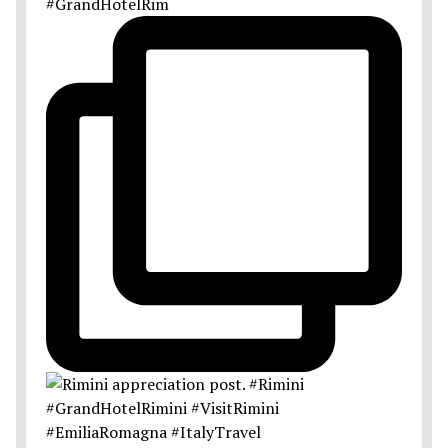
#GrandHotelRim